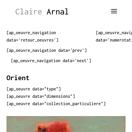
[ap_oeuvre_navigation
[ap_oeuvre_navi
data='retour_oeuvres']
data='numerotat
[ap_oeuvre_navigation data='prev']
[ap_oeuvre_navigation data='next']
Orient
[ap_oeuvre data="type"]
[ap_oeuvre data="dimensions"]
[ap_oeuvre data="collection_particuliere"]