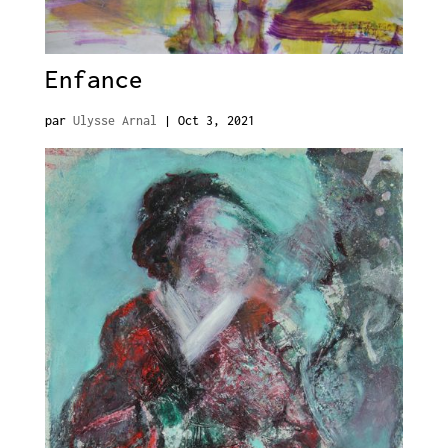
Enfance
par
Ulysse Arnal
|
Oct 3, 2021